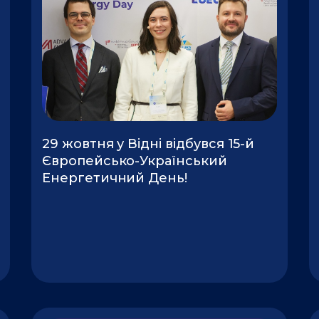
e
e
e
e
e
29 жовтня у Відні відбувся 15-й
Європейсько-Український
Енергетичний День!