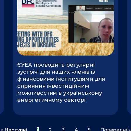
ЄУЕА проводить регулярні
зустрічі для наших членів із
фінансовими інституціями для
сприяння інвестиційним
можливостям в українському
енергетичному секторі
« Наступні
1
2
3
4
5
Попередні »