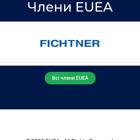
Члени EUEA
Всі члени EUEA