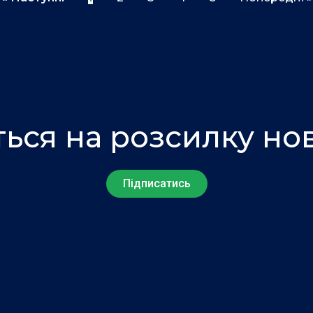
ться на розсилку но
Підписатись