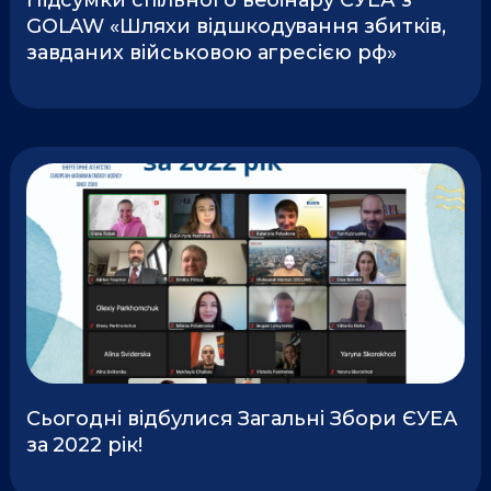
Підсумки спільного вебінару ЄУЕА з
GOLAW «Шляхи відшкодування збитків,
завданих військовою агресією рф»
Сьогодні відбулися Загальні Збори ЄУЕА
за 2022 рік!