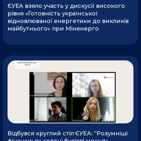
ЄУЕА взяло участь у дискусії високого
рівня «Готовність української
відновлюваної енергетики до викликів
майбутнього» при Міненерго
Відбувся круглий стіл ЄУЕА: “Розумніші