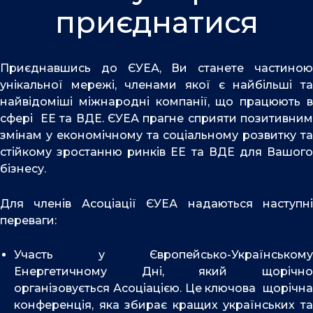
o
i
e
приєднатися
k
n
Приєднавшись до ЄУЕА, Ви станете частиною
унікальної мережі, членами якої є найбільші та
найвідоміші міжнародні компанії, що працюють в
сфері ЕЕ та ВДЕ. ЄУЕА прагне сприяти позитивним
змінам у економічному та соціальному розвитку та
стійкому зростанню ринків ЕЕ та ВДЕ для Вашого
бізнесу.
Для членів Асоціації ЄУЕА надаються наступні
переваги:
Участь у Європейсько-Українському
Енергетичному Дні, який щорічно
організовується Асоціацією. Це ключова щорічна
конференція, яка збирає кращих українських та