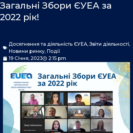
o
i
e
Загальні Збори ЄУЕА за
k
n
2022 рік!
Досягнення та діяльність ЄУЕА
,
Звіти діяльності
,
Новини ринку
,
Події
19 Січня, 2023
2:15 pm