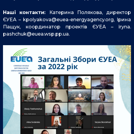
Наші контакти:
Катерина Полякова, директор
ЄУЕА –
kpolyakova@euea-
energyagency.org
, Ірина
Пащук, координатор проектів ЄУЕА –
iryna.
pashchuk@euea.wsp.pp.ua
.