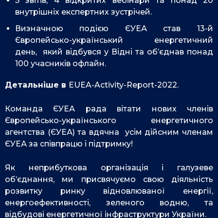
5 звітів, 4 відкритих вебінари та понад 20
внутрішніх експертних зустрічей.
Визначною подією ЄУЕА став 13-й
Європейсько-український енергетичний
день, який відбувся у Відні та об’єднав понад
100 учасників офлайн.
Детальніше в
EUEA-Activity-Report-2022.
Команда ЄУЕА рада вітати нових членів
Європейсько-українського енергетичного
агентства (ЄУЕА) та вдячна усім дійсним членам
ЄУЕА за співпрацю і підтримку!
Як неприбуткова організація і галузеве
об’єднання, ми присвячуємо свою діяльність
розвитку ринку відновлюваної енергії,
енергоефективності, зеленого водню, та
відбудові енергетичної інфраструктури України.