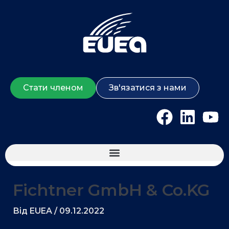
Перейти
до
вмісту
Стати членом
Зв'язатися з нами
F
L
Y
a
i
o
c
n
u
e
k
t
Європейсько-Український Енергетичний День 2025
b
e
u
Fichtner GmbH & Co.KG
o
d
b
o
i
e
Від
EUEA
/
09.12.2022