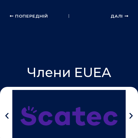
k
n
ПОПЕРЕДНІЙ
ДАЛІ
Члени EUEA