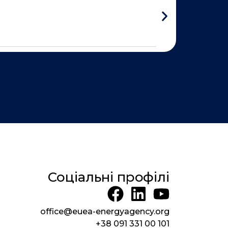
Соціальні профілі
F
L
Y
a
i
o
office@euea-energyagency.org
c
n
u
+38 091 331 00 101