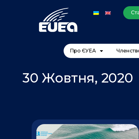
Перейти
до
Ст
вмісту
Про ЄУЕА
Членств
30 Жовтня, 2020