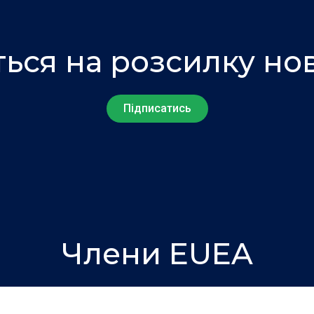
ться на розсилку но
Підписатись
Члени EUEA