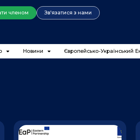
ати членом
Зв'язатися з нами
о
Новини
Європейсько-Український Е