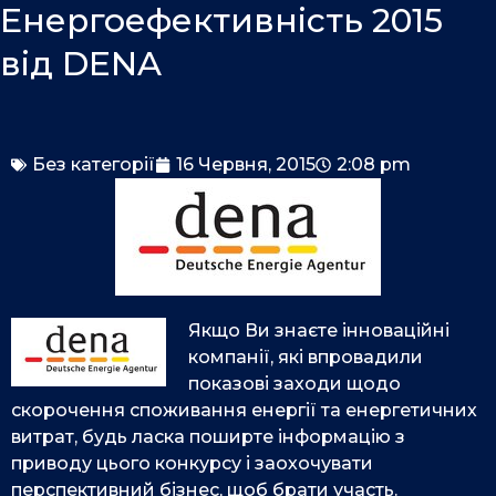
o
i
e
Енергоефективність 2015
k
n
від DENA
Без категорії
16 Червня, 2015
2:08 pm
Якщо Ви знаєте інноваційні
компанії, які впровадили
показові заходи щодо
скорочення споживання енергії та енергетичних
витрат, будь ласка поширте інформацію з
приводу цього конкурсу і заохочувати
перспективний бізнес, щоб брати участь.