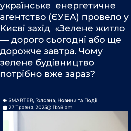
o
i
e
українське енергетичне
k
n
агентство (ЄУЕА) провело у
Києві захід «Зелене житло
— дорого сьогодні або ще
дорожче завтра. Чому
зелене будівництво
потрібно вже зараз?
SMARTER
,
Головна
,
Новини та Події
27 Травня, 2025
11:48 am