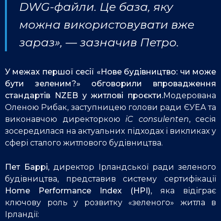
DWG-файли. Це база, яку
можна використовувати вже
зараз», — зазначив Петро.
У межах першої сесії «Нове будівництво: чи може
бути зеленим?» обговорили впровадження
стандартів NZEB у житлові проєкти.
Модерована
Оленою Рибак, заступницею голови ради ЄУЕА та
виконавчою директоркою
iC consulenten
, сесія
зосередилася на актуальних підходах і викликах у
сфері сталого житлового будівництва.
Пет Баррі
, директор Ірландської ради зеленого
будівництва, представив систему сертифікації
Home Performance Index (HPI)
, яка відіграє
ключову роль у розвитку «зеленого» житла в
Ірландії: