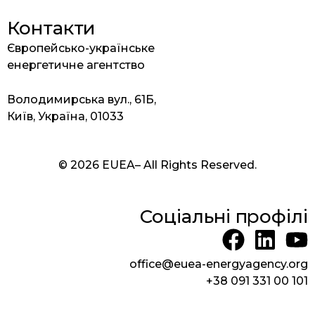
Контакти
Європейсько-українське
енергетичне агентство
Володимирська вул., 61Б,
Київ, Україна, 01033
© 2026 EUEA– All Rights Reserved.
Соціальні профілі
F
L
Y
a
i
o
office@euea-energyagency.org
c
n
u
+38 091 331 00 101
e
k
t