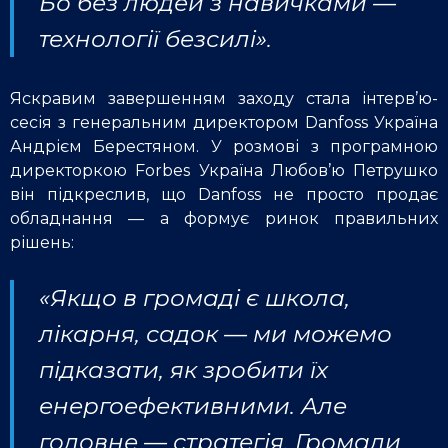
Бо без людей з навичками —
технології безсилі».
Яскравим завершенням заходу стала інтерв’ю-
сесія з генеральним директором Danfoss Україна
Андрієм Берестяном. У розмові з програмною
директоркою Forbes Україна Любов’ю Петрушко
він підкреслив, що Danfoss не просто продає
обладнання — а формує ринок правильних
рішень:
«Якщо в громаді є школа,
лікарня, садок — ми можемо
підказати, як зробити їх
енергоефективними. Але
головне — стратегія. Громади