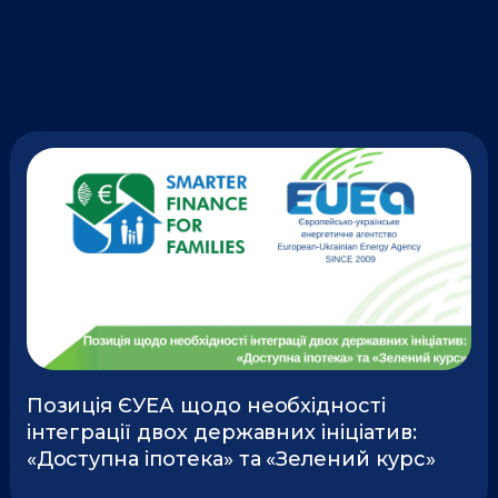
o
i
e
k
n
P
P
a
a
g
g
e
e
Позиція ЄУЕА щодо необхідності
інтеграції двох державних ініціатив:
«Доступна іпотека» та «Зелений курс»