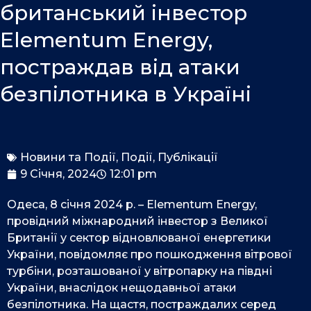
o
i
e
британський інвестор
k
n
Elementum Energy,
постраждав від атаки
безпілотника в Україні
Новини та Події
,
Події
,
Публікації
9 Січня, 2024
12:01 pm
Одеса, 8 січня 2024 р. – Elementum Energy,
провідний міжнародний інвестор з Великої
Британії у сектор відновлюваної енергетики
України, повідомляє про пошкодження вітрової
турбіни, розташованої у вітропарку на півдні
України, внаслідок нещодавньої атаки
безпілотника. На щастя, постраждалих серед