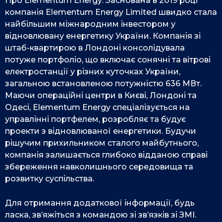
Про Elementum Energy: Заснована в 2019 році
компанія Elementum Energy Limited швидко стала
найбільшим міжнародним інвестором у
відновлювану енергетику України. Компанія зі
штаб-квартирою в Лондоні консолідувала
потуже портфоліо, що включає сонячні та вітрові
електростанції у різних куточках України,
загальною встановленою потужністю 636 МВт.
Маючи операційні центри в Києві, Лондоні та
Одесі, Elementum Energy спеціалізується на
управлінні портфелем, розробляє та будує
проекти з відновлюваної енергетики. Будучи
рішучим прихильником сталого майбутнього,
компанія залишається глибоко відданою справі
збереження навколишнього середовища та
розвитку суспільства.
Для отримання додаткової інформації, будь
ласка, зв’яжіться з командою зі зв’язків зі ЗМІ.